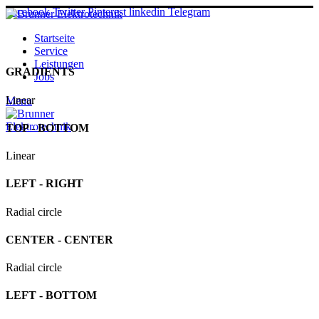
Facebook
Twitter
Pinterest
linkedin
Telegram
Startseite
Service
Leistungen
GRADIENTS
Jobs
Linear
Menu
TOP - BOTTOM
Linear
LEFT - RIGHT
Radial circle
CENTER - CENTER
Radial circle
LEFT - BOTTOM